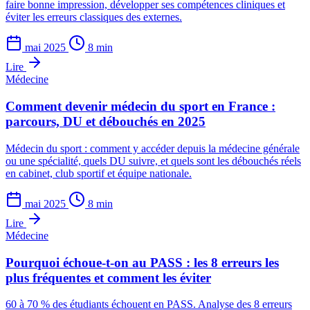
faire bonne impression, développer ses compétences cliniques et
éviter les erreurs classiques des externes.
mai 2025
8 min
Lire
Médecine
Comment devenir médecin du sport en France :
parcours, DU et débouchés en 2025
Médecin du sport : comment y accéder depuis la médecine générale
ou une spécialité, quels DU suivre, et quels sont les débouchés réels
en cabinet, club sportif et équipe nationale.
mai 2025
8 min
Lire
Médecine
Pourquoi échoue-t-on au PASS : les 8 erreurs les
plus fréquentes et comment les éviter
60 à 70 % des étudiants échouent en PASS. Analyse des 8 erreurs