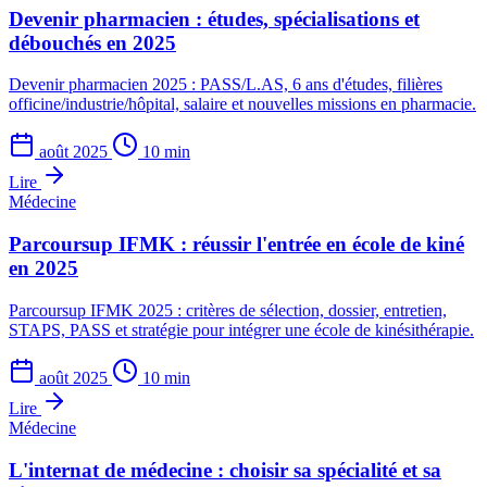
Devenir pharmacien : études, spécialisations et
débouchés en 2025
Devenir pharmacien 2025 : PASS/L.AS, 6 ans d'études, filières
officine/industrie/hôpital, salaire et nouvelles missions en pharmacie.
août 2025
10 min
Lire
Médecine
Parcoursup IFMK : réussir l'entrée en école de kiné
en 2025
Parcoursup IFMK 2025 : critères de sélection, dossier, entretien,
STAPS, PASS et stratégie pour intégrer une école de kinésithérapie.
août 2025
10 min
Lire
Médecine
L'internat de médecine : choisir sa spécialité et sa