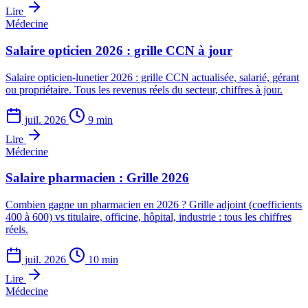
Lire
Médecine
Salaire opticien 2026 : grille CCN à jour
Salaire opticien-lunetier 2026 : grille CCN actualisée, salarié, gérant
ou propriétaire. Tous les revenus réels du secteur, chiffres à jour.
juil. 2026
9 min
Lire
Médecine
Salaire pharmacien : Grille 2026
Combien gagne un pharmacien en 2026 ? Grille adjoint (coefficients
400 à 600) vs titulaire, officine, hôpital, industrie : tous les chiffres
réels.
juil. 2026
10 min
Lire
Médecine