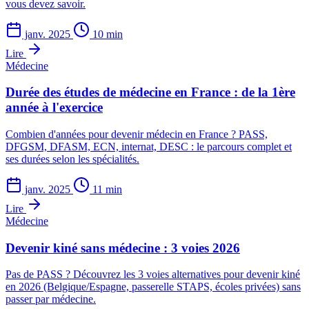
vous devez savoir.
janv. 2025
10 min
Lire
Médecine
Durée des études de médecine en France : de la 1ère
année à l'exercice
Combien d'années pour devenir médecin en France ? PASS,
DFGSM, DFASM, ECN, internat, DESC : le parcours complet et
ses durées selon les spécialités.
janv. 2025
11 min
Lire
Médecine
Devenir kiné sans médecine : 3 voies 2026
Pas de PASS ? Découvrez les 3 voies alternatives pour devenir kiné
en 2026 (Belgique/Espagne, passerelle STAPS, écoles privées) sans
passer par médecine.