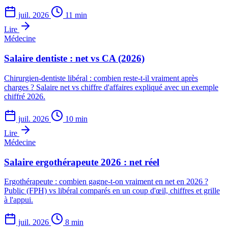
juil. 2026
11 min
Lire
Médecine
Salaire dentiste : net vs CA (2026)
Chirurgien-dentiste libéral : combien reste-t-il vraiment après
charges ? Salaire net vs chiffre d'affaires expliqué avec un exemple
chiffré 2026.
juil. 2026
10 min
Lire
Médecine
Salaire ergothérapeute 2026 : net réel
Ergothérapeute : combien gagne-t-on vraiment en net en 2026 ?
Public (FPH) vs libéral comparés en un coup d'œil, chiffres et grille
à l'appui.
juil. 2026
8 min