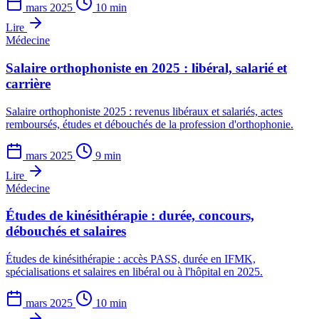
mars 2025
10 min
Lire
Médecine
Salaire orthophoniste en 2025 : libéral, salarié et
carrière
Salaire orthophoniste 2025 : revenus libéraux et salariés, actes
remboursés, études et débouchés de la profession d'orthophonie.
mars 2025
9 min
Lire
Médecine
Études de kinésithérapie : durée, concours,
débouchés et salaires
Études de kinésithérapie : accès PASS, durée en IFMK,
spécialisations et salaires en libéral ou à l'hôpital en 2025.
mars 2025
10 min