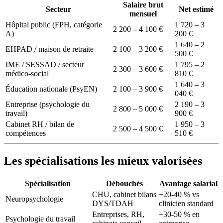
Salaire brut
Secteur
Net estimé
mensuel
Hôpital public (FPH, catégorie
1 720 – 3
2 200 – 4 100 €
A)
200 €
1 640 – 2
EHPAD / maison de retraite
2 100 – 3 200 €
500 €
IME / SESSAD / secteur
1 795 – 2
2 300 – 3 600 €
médico-social
810 €
1 640 – 3
Éducation nationale (PsyEN)
2 100 – 3 900 €
040 €
Entreprise (psychologie du
2 190 – 3
2 800 – 5 000 €
travail)
900 €
Cabinet RH / bilan de
1 950 – 3
2 500 – 4 500 €
compétences
510 €
Les spécialisations les mieux valorisées
Spécialisation
Débouchés
Avantage salarial
CHU, cabinet bilans
+20-40 % vs
Neuropsychologie
DYS/TDAH
clinicien standard
Entreprises, RH,
+30-50 % en
Psychologie du travail