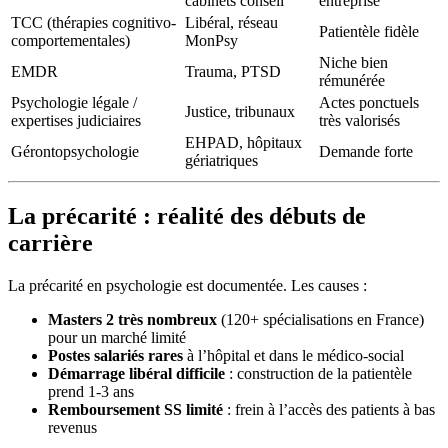
cabinets conseil
entreprise
TCC (thérapies cognitivo-
Libéral, réseau
Patientèle fidèle
comportementales)
MonPsy
Niche bien
EMDR
Trauma, PTSD
rémunérée
Psychologie légale /
Actes ponctuels
Justice, tribunaux
expertises judiciaires
très valorisés
EHPAD, hôpitaux
Gérontopsychologie
Demande forte
gériatriques
La précarité : réalité des débuts de
carrière
La précarité en psychologie est documentée. Les causes :
Masters 2 très nombreux
(120+ spécialisations en France)
pour un marché limité
Postes salariés rares
à l’hôpital et dans le médico-social
Démarrage libéral difficile
: construction de la patientèle
prend 1-3 ans
Remboursement SS limité
: frein à l’accès des patients à bas
revenus