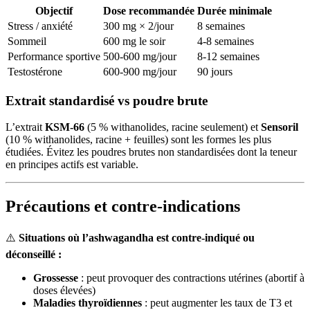
Objectif
Dose recommandée
Durée minimale
Stress / anxiété
300 mg × 2/jour
8 semaines
Sommeil
600 mg le soir
4-8 semaines
Performance sportive
500-600 mg/jour
8-12 semaines
Testostérone
600-900 mg/jour
90 jours
Extrait standardisé vs poudre brute
L’extrait
KSM-66
(5 % withanolides, racine seulement) et
Sensoril
(10 % withanolides, racine + feuilles) sont les formes les plus
étudiées. Évitez les poudres brutes non standardisées dont la teneur
en principes actifs est variable.
Précautions et contre-indications
⚠️
Situations où l’ashwagandha est contre-indiqué ou
déconseillé :
Grossesse
: peut provoquer des contractions utérines (abortif à
doses élevées)
Maladies thyroïdiennes
: peut augmenter les taux de T3 et