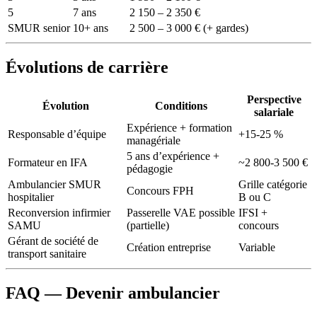
5
7 ans
2 150 – 2 350 €
SMUR senior
10+ ans
2 500 – 3 000 € (+ gardes)
Évolutions de carrière
Perspective
Évolution
Conditions
salariale
Expérience + formation
Responsable d’équipe
+15-25 %
managériale
5 ans d’expérience +
Formateur en IFA
~2 800-3 500 €
pédagogie
Ambulancier SMUR
Grille catégorie
Concours FPH
hospitalier
B ou C
Reconversion infirmier
Passerelle VAE possible
IFSI +
SAMU
(partielle)
concours
Gérant de société de
Création entreprise
Variable
transport sanitaire
FAQ — Devenir ambulancier