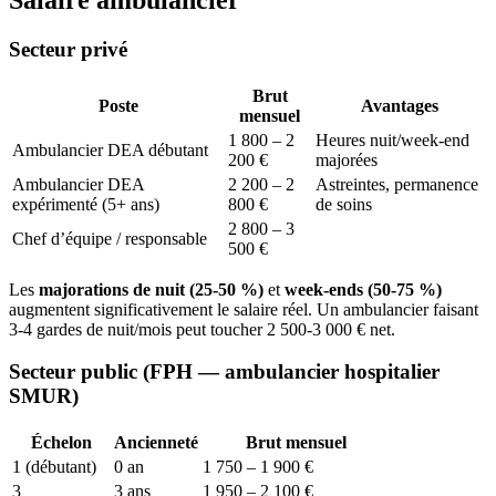
Secteur privé
Brut
Poste
Avantages
mensuel
1 800 – 2
Heures nuit/week-end
Ambulancier DEA débutant
200 €
majorées
Ambulancier DEA
2 200 – 2
Astreintes, permanence
expérimenté (5+ ans)
800 €
de soins
2 800 – 3
Chef d’équipe / responsable
500 €
Les
majorations de nuit (25-50 %)
et
week-ends (50-75 %)
augmentent significativement le salaire réel. Un ambulancier faisant
3-4 gardes de nuit/mois peut toucher 2 500-3 000 € net.
Secteur public (FPH — ambulancier hospitalier
SMUR)
Échelon
Ancienneté
Brut mensuel
1 (débutant)
0 an
1 750 – 1 900 €
3
3 ans
1 950 – 2 100 €