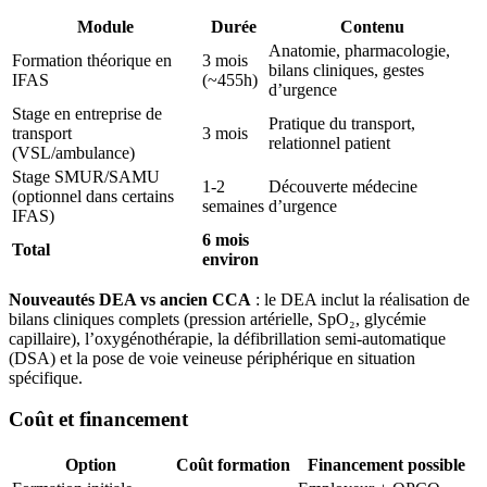
Module
Durée
Contenu
Anatomie, pharmacologie,
Formation théorique en
3 mois
bilans cliniques, gestes
IFAS
(~455h)
d’urgence
Stage en entreprise de
Pratique du transport,
transport
3 mois
relationnel patient
(VSL/ambulance)
Stage SMUR/SAMU
1-2
Découverte médecine
(optionnel dans certains
semaines
d’urgence
IFAS)
6 mois
Total
environ
Nouveautés DEA vs ancien CCA
: le DEA inclut la réalisation de
bilans cliniques complets (pression artérielle, SpO₂, glycémie
capillaire), l’oxygénothérapie, la défibrillation semi-automatique
(DSA) et la pose de voie veineuse périphérique en situation
spécifique.
Coût et financement
Option
Coût formation
Financement possible