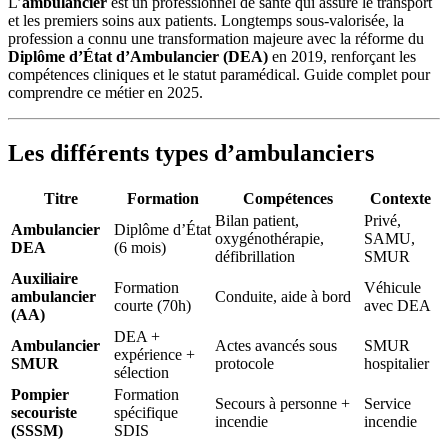
L’
ambulancier
est un professionnel de santé qui assure le transport
et les premiers soins aux patients. Longtemps sous-valorisée, la
profession a connu une transformation majeure avec la réforme du
Diplôme d’État d’Ambulancier (DEA)
en 2019, renforçant les
compétences cliniques et le statut paramédical. Guide complet pour
comprendre ce métier en 2025.
Les différents types d’ambulanciers
Titre
Formation
Compétences
Contexte
Bilan patient,
Privé,
Ambulancier
Diplôme d’État
oxygénothérapie,
SAMU,
DEA
(6 mois)
défibrillation
SMUR
Auxiliaire
Formation
Véhicule
ambulancier
Conduite, aide à bord
courte (70h)
avec DEA
(AA)
DEA +
Ambulancier
Actes avancés sous
SMUR
expérience +
SMUR
protocole
hospitalier
sélection
Pompier
Formation
Secours à personne +
Service
secouriste
spécifique
incendie
incendie
(SSSM)
SDIS