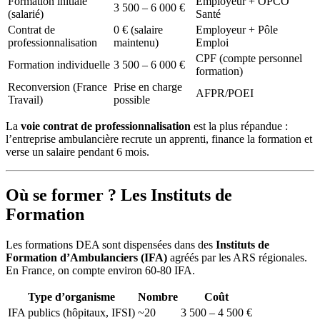
Formation initiale
Employeur + OPCO
3 500 – 6 000 €
(salarié)
Santé
Contrat de
0 € (salaire
Employeur + Pôle
professionnalisation
maintenu)
Emploi
CPF (compte personnel
Formation individuelle
3 500 – 6 000 €
formation)
Reconversion (France
Prise en charge
AFPR/POEI
Travail)
possible
La
voie contrat de professionnalisation
est la plus répandue :
l’entreprise ambulancière recrute un apprenti, finance la formation et
verse un salaire pendant 6 mois.
Où se former ? Les Instituts de
Formation
Les formations DEA sont dispensées dans des
Instituts de
Formation d’Ambulanciers (IFA)
agréés par les ARS régionales.
En France, on compte environ 60-80 IFA.
Type d’organisme
Nombre
Coût
IFA publics (hôpitaux, IFSI)
~20
3 500 – 4 500 €