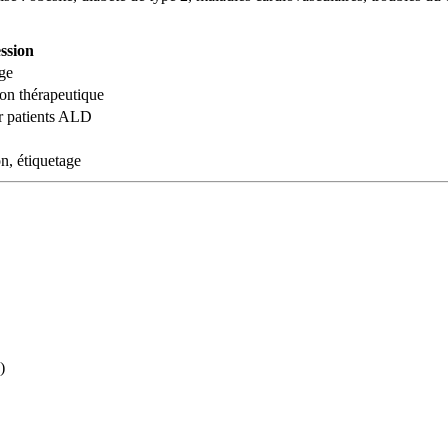
ession
ge
ion thérapeutique
r patients ALD
on, étiquetage
)