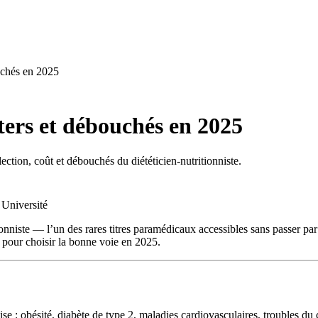
uchés en 2025
ters et débouchés en 2025
ction, coût et débouchés du diététicien-nutritionniste.
n
Université
ionniste — l’un des rares titres paramédicaux accessibles sans passer pa
t pour choisir la bonne voie en 2025.
aise : obésité, diabète de type 2, maladies cardiovasculaires, troubles 