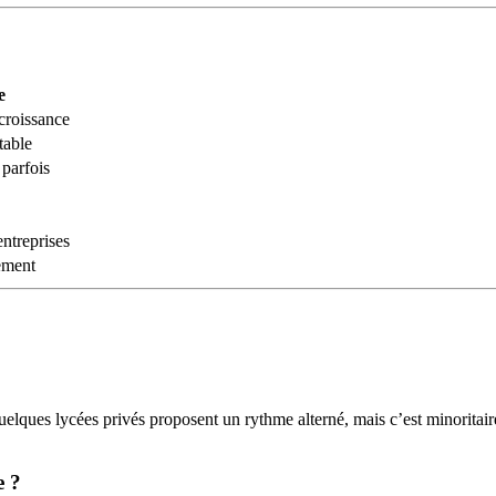
e
croissance
table
 parfois
entreprises
ement
elques lycées privés proposent un rythme alterné, mais c’est minoritair
e ?