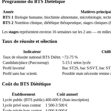
Programme du BTS Diététique
Année
Matières principa
BTS 1
Biologie humaine, biochimie alimentaire, microbiologie, techn
BTS 2
Nutrition clinique, diététique thérapeutique, stages cliniques
Les
stages
représentent environ 16 semaines sur les 2 ans — en milieu h
Taux de réussite et sélection
Indicateur
Chiff
Taux de réussite national BTS Diétet.
~72-75 %
Candidats/place (Parcoursup)
5-15:1 selon lycée
Profil favorisé
Bac ST2S, bac S/SVT, bac STM
Profil sans bac scienti.
Possible mais nécessite remise 
Coût du BTS Diététique
Établissement
Coût annuel
Lycée public (BTS public)
400-600 € (frais inscription)
Lycée privé sous contrat
1 500-3 500 €
École privée hors contrat
4 000-8 000 €