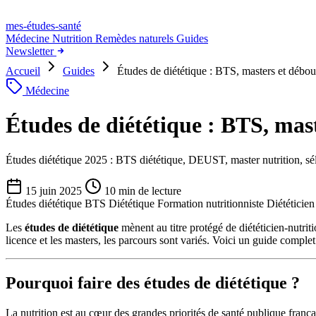
mes-études
-santé
Médecine
Nutrition
Remèdes naturels
Guides
Newsletter
Accueil
Guides
Études de diététique : BTS, masters et débo
Médecine
Études de diététique : BTS, mas
Études diététique 2025 : BTS diététique, DEUST, master nutrition, séle
15 juin 2025
10 min de lecture
Études diététique
BTS Diététique
Formation nutritionniste
Diététicie
Les
études de diététique
mènent au titre protégé de diététicien-nutrit
licence et les masters, les parcours sont variés. Voici un guide comple
Pourquoi faire des études de diététique ?
La nutrition est au cœur des grandes priorités de santé publique franç