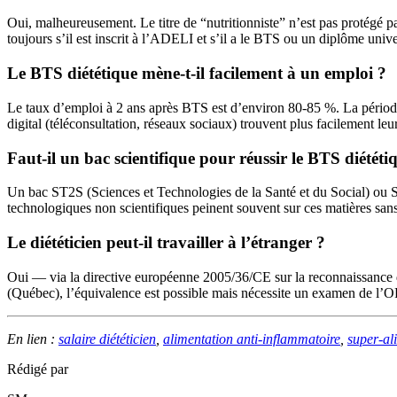
Oui, malheureusement. Le titre de “nutritionniste” n’est pas protégé par
toujours s’il est inscrit à l’ADELI et s’il a le BTS ou un diplôme univer
Le BTS diététique mène-t-il facilement à un emploi ?
Le taux d’emploi à 2 ans après BTS est d’environ 80-85 %. La période d
digital (téléconsultation, réseaux sociaux) trouvent plus facilement leur
Faut-il un bac scientifique pour réussir le BTS diététi
Un bac ST2S (Sciences et Technologies de la Santé et du Social) ou 
technologiques non scientifiques peinent souvent sur ces matières sans
Le diététicien peut-il travailler à l’étranger ?
Oui — via la directive européenne 2005/36/CE sur la reconnaissance d
(Québec), l’équivalence est possible mais nécessite un examen de l
En lien :
salaire diététicien
,
alimentation anti-inflammatoire
,
super-al
Rédigé par