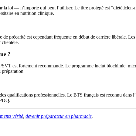
 la loi — n’importe qui peut l’utiliser. Le titre protégé est “diététicie
sitaire en nutrition clinique.
e précarité est cependant fréquente en début de carrière libérale. Les p
 clientèle.
que ?
S/SVT est fortement recommandé. Le programme inclut biochimie, microb
 préparation.
es qualifications professionnelles. Le BTS français est reconnu dans l’
’OPDQ.
iments vérité
,
devenir préparateur en pharmacie
.