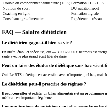
Trouble du comportement alimentaire (TCA)
Formation TCC/TCA
Nutrition du sport
DU nutrition sport
Coaching en ligne
Formation digitale
Consultant agro-alimentaire
Expérience + réseau
FAQ — Salaire diététicien
Le diététicien gagne-t-il bien sa vie ?
En libéral établi et spécialisé, oui — 3 000-5 000 € net/mois est attei
santé avec le plus grand écart libéral/salarié.
Peut-on faire des études de diététique sans bac scientif
Oui. Le BTS diététique est accessible avec n’importe quel bac, mais le
Le diététicien peut-il prescrire des régimes ?
Il peut
conseiller
et rédiger un
bilan alimentaire
et un
programme nu
médicale est importante légalement.
Les applications de nutrition vont-elles remplacer les d