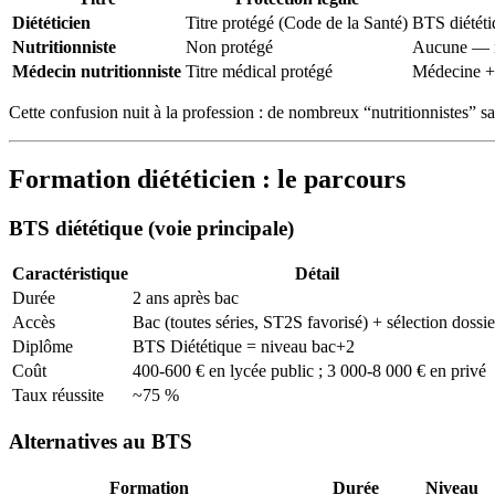
Diététicien
Titre protégé (Code de la Santé)
BTS diétét
Nutritionniste
Non protégé
Aucune — n’
Médecin nutritionniste
Titre médical protégé
Médecine +
Cette confusion nuit à la profession : de nombreux “nutritionnistes” san
Formation diététicien : le parcours
BTS diététique (voie principale)
Caractéristique
Détail
Durée
2 ans après bac
Accès
Bac (toutes séries, ST2S favorisé) + sélection dossie
Diplôme
BTS Diététique = niveau bac+2
Coût
400-600 € en lycée public ; 3 000-8 000 € en privé
Taux réussite
~75 %
Alternatives au BTS
Formation
Durée
Niveau