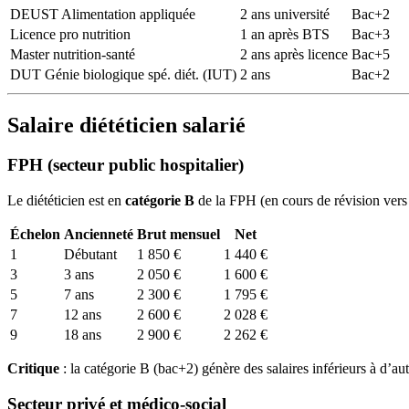
DEUST Alimentation appliquée
2 ans université
Bac+2
Licence pro nutrition
1 an après BTS
Bac+3
Master nutrition-santé
2 ans après licence
Bac+5
DUT Génie biologique spé. diét. (IUT)
2 ans
Bac+2
Salaire diététicien salarié
FPH (secteur public hospitalier)
Le diététicien est en
catégorie B
de la FPH (en cours de révision vers 
Échelon
Ancienneté
Brut mensuel
Net
1
Débutant
1 850 €
1 440 €
3
3 ans
2 050 €
1 600 €
5
7 ans
2 300 €
1 795 €
7
12 ans
2 600 €
2 028 €
9
18 ans
2 900 €
2 262 €
Critique
: la catégorie B (bac+2) génère des salaires inférieurs à d’
Secteur privé et médico-social