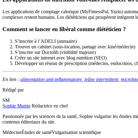
Les applications de comptage calorique (MyFitnessPal, Yazio) automatis
complexes restent humains. Les diététiciens qui prospèrent intègrent le
Comment se lancer en libéral comme diététicien ?
S’inscrire à l’ADELI (annuaire)
Trouver un cabinet (sous-location, partage avec kiné/médecin)
S’inscrire sur Doctolib (visibilité majeure)
Créer un site internet avec blog nutrition (SEO)
Développer un réseau de prescription (médecins, endocrinos, ch
En lien :
alimentation anti-inflammatoire
,
jeûne intermittent
,
microbio
Rédigé par
SM
Sophie Martin
·
Rédactrice en chef
Passionnée par les sciences de la santé, Sophie vulgarise les études m
contenus éditoriaux du site.
Médecine
Études de santé
Vulgarisation scientifique