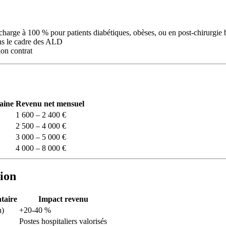
 charge à 100 % pour patients diabétiques, obèses, ou en post-chirurgie b
ans le cadre des ALD
on contrat
aine
Revenu net mensuel
1 600 – 2 400 €
2 500 – 4 000 €
3 000 – 5 000 €
4 000 – 8 000 €
sion
taire
Impact revenu
n)
+20-40 %
Postes hospitaliers valorisés