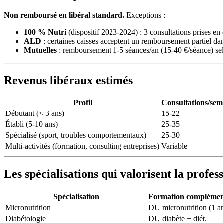
Non remboursé en libéral standard.
Exceptions :
100 % Nutri
(dispositif 2023-2024) : 3 consultations prises en
ALD
: certaines caisses acceptent un remboursement partiel d
Mutuelles
: remboursement 1-5 séances/an (15-40 €/séance) sel
Revenus libéraux estimés
Profil
Consultations/sem
Débutant (< 3 ans)
15-22
Établi (5-10 ans)
25-35
Spécialisé (sport, troubles comportementaux)
25-30
Multi-activités (formation, consulting entreprises)
Variable
Les spécialisations qui valorisent la profes
Spécialisation
Formation complémen
Micronutrition
DU micronutrition (1 a
Diabétologie
DU diabète + diét.