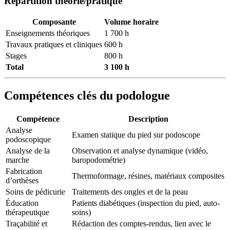
Répartition théorie/pratique
Composante
Volume horaire
Enseignements théoriques
1 700 h
Travaux pratiques et cliniques
600 h
Stages
800 h
Total
3 100 h
Compétences clés du podologue
Compétence
Description
Analyse
Examen statique du pied sur podoscope
podoscopique
Analyse de la
Observation et analyse dynamique (vidéo,
marche
baropodométrie)
Fabrication
Thermoformage, résines, matériaux composites
d’orthèses
Soins de pédicurie
Traitements des ongles et de la peau
Éducation
Patients diabétiques (inspection du pied, auto-
thérapeutique
soins)
Traçabilité et
Rédaction des comptes-rendus, lien avec le