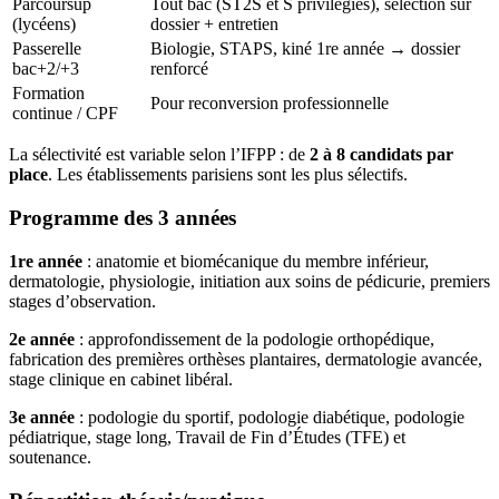
Parcoursup
Tout bac (ST2S et S privilégiés), sélection sur
(lycéens)
dossier + entretien
Passerelle
Biologie, STAPS, kiné 1re année → dossier
bac+2/+3
renforcé
Formation
Pour reconversion professionnelle
continue / CPF
La sélectivité est variable selon l’IFPP : de
2 à 8 candidats par
place
. Les établissements parisiens sont les plus sélectifs.
Programme des 3 années
1re année
: anatomie et biomécanique du membre inférieur,
dermatologie, physiologie, initiation aux soins de pédicurie, premiers
stages d’observation.
2e année
: approfondissement de la podologie orthopédique,
fabrication des premières orthèses plantaires, dermatologie avancée,
stage clinique en cabinet libéral.
3e année
: podologie du sportif, podologie diabétique, podologie
pédiatrique, stage long, Travail de Fin d’Études (TFE) et
soutenance.