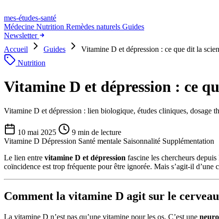
mes-études
-santé
Médecine
Nutrition
Remèdes naturels
Guides
Newsletter
Accueil
Guides
Vitamine D et dépression : ce que dit la scie
Nutrition
Vitamine D et dépression : ce que
Vitamine D et dépression : lien biologique, études cliniques, dosage th
10 mai 2025
9 min de lecture
Vitamine D
Dépression
Santé mentale
Saisonnalité
Supplémentation
Le lien entre
vitamine D et dépression
fascine les chercheurs depuis 
coïncidence est trop fréquente pour être ignorée. Mais s’agit-il d’une
Comment la vitamine D agit sur le cerveau
La vitamine D n’est pas qu’une vitamine pour les os. C’est une
neur