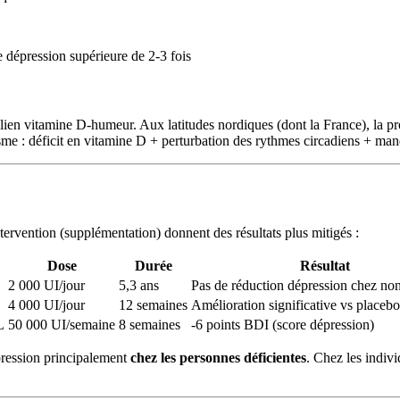
 dépression supérieure de 2-3 fois
 lien vitamine D-humeur. Aux latitudes nordiques (dont la France), la pr
sme : déficit en vitamine D + perturbation des rythmes circadiens + ma
tervention (supplémentation) donnent des résultats plus mitigés :
Dose
Durée
Résultat
2 000 UI/jour
5,3 ans
Pas de réduction dépression chez non
4 000 UI/jour
12 semaines
Amélioration significative vs placebo
L
50 000 UI/semaine
8 semaines
-6 points BDI (score dépression)
pression principalement
chez les personnes déficientes
. Chez les indivi