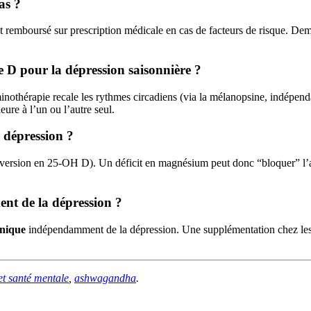
as ?
 remboursé sur prescription médicale en cas de facteurs de risque. De
ne D pour la dépression saisonnière ?
minothérapie recale les rythmes circadiens (via la mélanopsine, indép
re à l’un ou l’autre seul.
 dépression ?
nversion en 25-OH D). Un déficit en magnésium peut donc “bloquer” l’ac
ent de la dépression ?
onique
indépendamment de la dépression. Une supplémentation chez les p
et santé mentale
,
ashwagandha
.