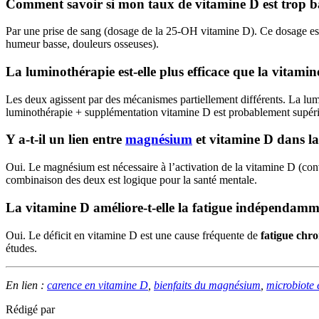
Comment savoir si mon taux de vitamine D est trop b
Par une prise de sang (dosage de la 25-OH vitamine D). Ce dosage est
humeur basse, douleurs osseuses).
La luminothérapie est-elle plus efficace que la vitami
Les deux agissent par des mécanismes partiellement différents. La lu
luminothérapie + supplémentation vitamine D est probablement supérieu
Y a-t-il un lien entre
magnésium
et vitamine D dans la
Oui. Le magnésium est nécessaire à l’activation de la vitamine D (co
combinaison des deux est logique pour la santé mentale.
La vitamine D améliore-t-elle la fatigue indépendamm
Oui. Le déficit en vitamine D est une cause fréquente de
fatigue chr
études.
En lien :
carence en vitamine D
,
bienfaits du magnésium
,
microbiote 
Rédigé par