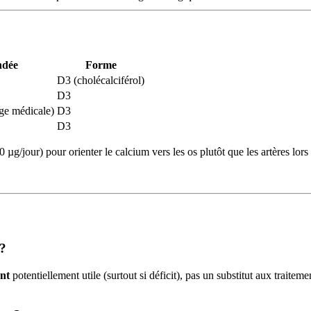
ndée
Forme
D3 (cholécalciférol)
D3
ge médicale)
D3
D3
g/jour) pour orienter le calcium vers les os plutôt que les artères lor
 ?
nt
potentiellement utile (surtout si déficit), pas un substitut aux traite