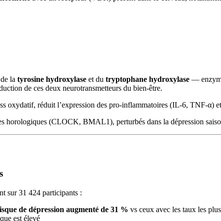
 de la
tyrosine hydroxylase
et du
tryptophane hydroxylase
— enzymes
oduction de ces deux neurotransmetteurs du bien-être.
ss oxydatif, réduit l’expression des pro-inflammatoires (IL-6, TNF-α) e
es horologiques (CLOCK, BMAL1), perturbés dans la dépression saisonni
s
nt sur 31 424 participants :
isque de dépression augmenté de 31 %
vs ceux avec les taux les plus
sque est élevé