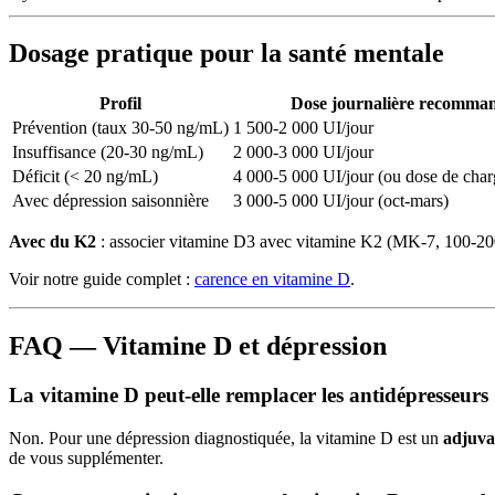
Dosage pratique pour la santé mentale
Profil
Dose journalière recomma
Prévention (taux 30-50 ng/mL)
1 500-2 000 UI/jour
Insuffisance (20-30 ng/mL)
2 000-3 000 UI/jour
Déficit (< 20 ng/mL)
4 000-5 000 UI/jour (ou dose de char
Avec dépression saisonnière
3 000-5 000 UI/jour (oct-mars)
Avec du K2
: associer vitamine D3 avec vitamine K2 (MK-7, 100-200 µ
Voir notre guide complet :
carence en vitamine D
.
FAQ — Vitamine D et dépression
La vitamine D peut-elle remplacer les antidépresseurs
Non. Pour une dépression diagnostiquée, la vitamine D est un
adjuva
de vous supplémenter.