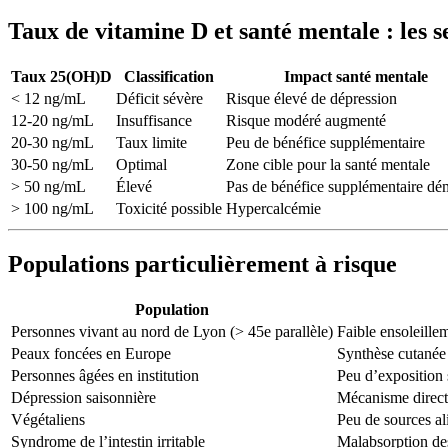
Taux de vitamine D et santé mentale : les s
Taux 25(OH)D
Classification
Impact santé mentale
< 12 ng/mL
Déficit sévère
Risque élevé de dépression
12-20 ng/mL
Insuffisance
Risque modéré augmenté
20-30 ng/mL
Taux limite
Peu de bénéfice supplémentaire
30-50 ng/mL
Optimal
Zone cible pour la santé mentale
> 50 ng/mL
Élevé
Pas de bénéfice supplémentaire dé
> 100 ng/mL
Toxicité possible
Hypercalcémie
Populations particulièrement à risque
Population
Personnes vivant au nord de Lyon (> 45e parallèle)
Faible ensoleille
Peaux foncées en Europe
Synthèse cutanée 
Personnes âgées en institution
Peu d’exposition 
Dépression saisonnière
Mécanisme direct
Végétaliens
Peu de sources al
Syndrome de l’intestin irritable
Malabsorption des