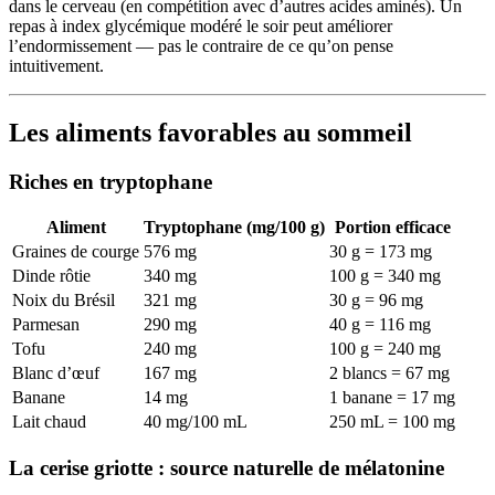
dans le cerveau (en compétition avec d’autres acides aminés). Un
repas à index glycémique modéré le soir peut améliorer
l’endormissement — pas le contraire de ce qu’on pense
intuitivement.
Les aliments favorables au sommeil
Riches en tryptophane
Aliment
Tryptophane (mg/100 g)
Portion efficace
Graines de courge
576 mg
30 g = 173 mg
Dinde rôtie
340 mg
100 g = 340 mg
Noix du Brésil
321 mg
30 g = 96 mg
Parmesan
290 mg
40 g = 116 mg
Tofu
240 mg
100 g = 240 mg
Blanc d’œuf
167 mg
2 blancs = 67 mg
Banane
14 mg
1 banane = 17 mg
Lait chaud
40 mg/100 mL
250 mL = 100 mg
La cerise griotte : source naturelle de mélatonine