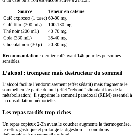
d’un café bu à 16h est encore active à 21-22h.
Source
Teneur en caféine
Café expresso (1 tasse)
60-80 mg
Café filtre (200 mL)
100-130 mg
Thé noir (200 mL)
40-70 mg
Cola (330 mL)
35-40 mg
Chocolat noir (30 g)
20-30 mg
Recommandation
: dernier café avant 14h pour les personnes
sensibles.
L’alcool : trompeur mais destructeur du sommeil
L’alcool facilite l’endormissement (effet sédatif) mais fragmente le
sommeil en 2e partie de nuit (effet “rebond” stimulant lors de la
métabolisation). Il supprime le sommeil paradoxal (REM) essentiel à
la consolidation mémorielle.
Les repas tardifs trop riches
Un repas copieux 2-3h avant le coucher augmente la thermogenèse,
le reflux gastrique et prolonge la digestion — conditions
défavorables à un sommeil profond.