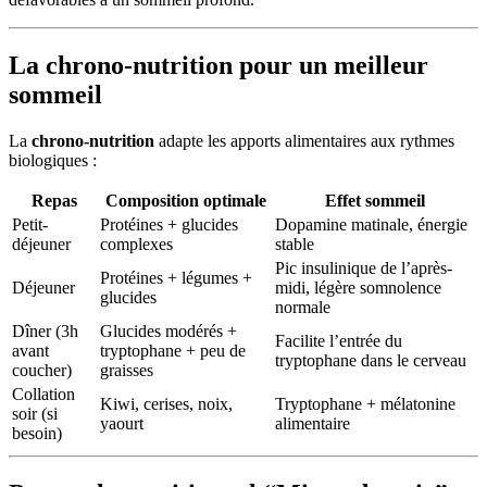
La chrono-nutrition pour un meilleur
sommeil
La
chrono-nutrition
adapte les apports alimentaires aux rythmes
biologiques :
Repas
Composition optimale
Effet sommeil
Petit-
Protéines + glucides
Dopamine matinale, énergie
déjeuner
complexes
stable
Pic insulinique de l’après-
Protéines + légumes +
Déjeuner
midi, légère somnolence
glucides
normale
Dîner (3h
Glucides modérés +
Facilite l’entrée du
avant
tryptophane + peu de
tryptophane dans le cerveau
coucher)
graisses
Collation
Kiwi, cerises, noix,
Tryptophane + mélatonine
soir (si
yaourt
alimentaire
besoin)