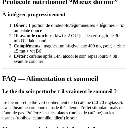
Protocole nutritionnel “Mieux dormir”
À intégrer progressivement
Dîner
: 1 portion de dinde/tofu/légumineuses + légumes + riz
ou patate douce
1h avant le coucher
: kiwi × 2 OU jus de cerise griotte 30
mL OU lait chaud
Compléments
: magnésium bisglycinate 400 mg (soir) + zinc
15 mg + vit B6
Éviter
: caféine après 14h, alcool le soir, repas lourd < 3h
avant le coucher
FAQ — Alimentation et sommeil
Le thé du soir perturbe-t-il vraiment le sommeil ?
Le thé noir et le thé vert contiennent de la caféine (40-70 mg/tasse).
La L-théanine contenue dans le thé atténue l’effet stimulant mais ne
l’annule pas. Préférez les thés blancs (moins de caféine) ou les
tisanes (rooibos, camomille, tilleul) le soir.