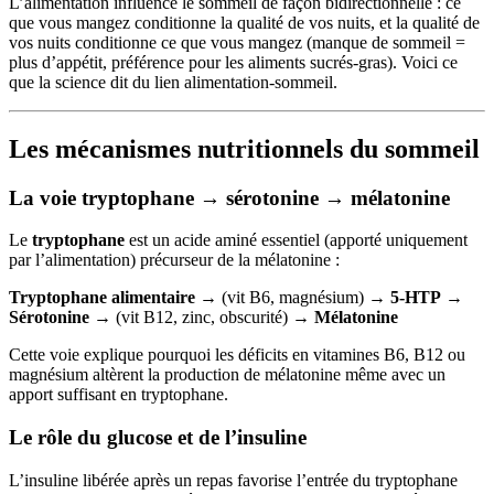
L’alimentation influence le sommeil de façon bidirectionnelle : ce
que vous mangez conditionne la qualité de vos nuits, et la qualité de
vos nuits conditionne ce que vous mangez (manque de sommeil =
plus d’appétit, préférence pour les aliments sucrés-gras). Voici ce
que la science dit du lien alimentation-sommeil.
Les mécanismes nutritionnels du sommeil
La voie tryptophane → sérotonine → mélatonine
Le
tryptophane
est un acide aminé essentiel (apporté uniquement
par l’alimentation) précurseur de la mélatonine :
Tryptophane alimentaire
→ (vit B6, magnésium) →
5-HTP
→
Sérotonine
→ (vit B12, zinc, obscurité) →
Mélatonine
Cette voie explique pourquoi les déficits en vitamines B6, B12 ou
magnésium altèrent la production de mélatonine même avec un
apport suffisant en tryptophane.
Le rôle du glucose et de l’insuline
L’insuline libérée après un repas favorise l’entrée du tryptophane