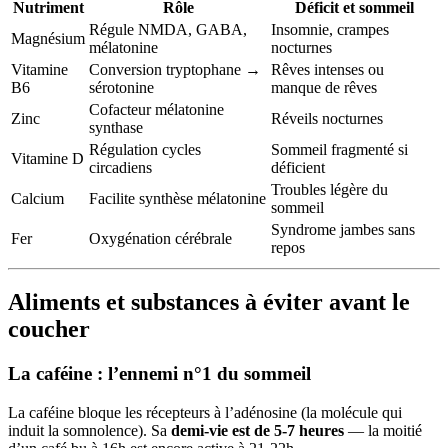
Nutriment
Rôle
Déficit et sommeil
Régule NMDA, GABA,
Insomnie, crampes
Magnésium
mélatonine
nocturnes
Vitamine
Conversion tryptophane →
Rêves intenses ou
B6
sérotonine
manque de rêves
Cofacteur mélatonine
Zinc
Réveils nocturnes
synthase
Régulation cycles
Sommeil fragmenté si
Vitamine D
circadiens
déficient
Troubles légère du
Calcium
Facilite synthèse mélatonine
sommeil
Syndrome jambes sans
Fer
Oxygénation cérébrale
repos
Aliments et substances à éviter avant le
coucher
La caféine : l’ennemi n°1 du sommeil
La caféine bloque les récepteurs à l’adénosine (la molécule qui
induit la somnolence). Sa
demi-vie est de 5-7 heures
— la moitié