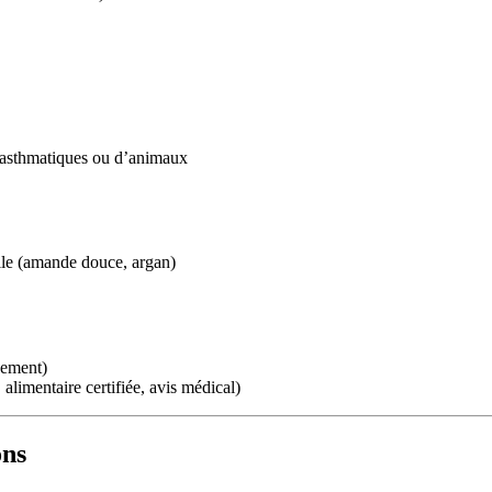
d’asthmatiques ou d’animaux
uile (amande douce, argan)
cement)
imentaire certifiée, avis médical)
ons