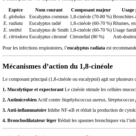
Espèce
Nom courant
Composant majeur
Usage 
E. globulus
Eucalyptus commun
1,8-cinéole (70-80 %)
Bronchites 
E. radiata
Eucalyptus radié
1,8-cinéole (60-70 %)
Rhumes, enf
E. smithii
Eucalyptus de Smith
1,8-cinéole (60-70 %)
Usage famil
E. citriodora
Eucalyptus citronné
Citronellal (80 %)
Anti-douleur
Pour les infections respiratoires, l’
eucalyptus radiata
est recommandé 
Mécanismes d’action du 1,8-cinéole
Le composant principal (1,8-cinéole ou eucalyptol) agit sur plusieurs c
1. Mucolytique et expectorant
Le cinéole stimule les cellules muco
2. Antimicrobien
Actif contre
Staphylococcus aureus
,
Streptococcus
3. Anti-inflammatoire
Inhibe NF-κB et réduit la production de cytok
4. Bronchodilatateur léger
Réduit les spasmes bronchiques via l’inhi