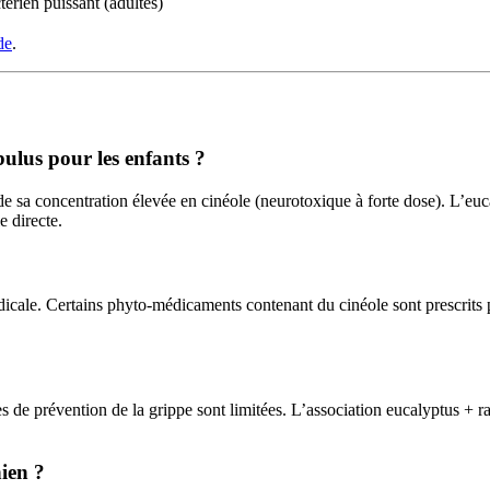
térien puissant (adultes)
de
.
bulus pour les enfants ?
e sa concentration élevée en cinéole (neurotoxique à forte dose). L’euca
e directe.
icale. Certains phyto-médicaments contenant du cinéole sont prescrits 
ues de prévention de la grippe sont limitées. L’association eucalyptus + r
hien ?