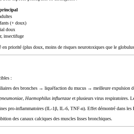
principal
adultes
ants (+ doux)
ial doux
, insectifuge
en priorité (plus doux, moins de risques neurotoxiques que le globulus
ibles :
ciliaires des bronches → liquéfaction du mucus → meilleure expulsion d
 pneumoniae
,
Haemophilus influenzae
et plusieurs virus respiratoires.
ines pro-inflammatoires (IL-1β, IL-6, TNF-α). Effet démontré dans les
bition des canaux calciques des muscles lisses bronchiques.