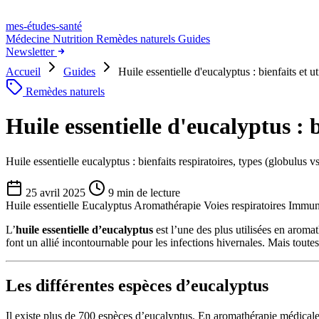
mes-études
-santé
Médecine
Nutrition
Remèdes naturels
Guides
Newsletter
Accueil
Guides
Huile essentielle d'eucalyptus : bienfaits et ut
Remèdes naturels
Huile essentielle d'eucalyptus : b
Huile essentielle eucalyptus : bienfaits respiratoires, types (globulus vs
25 avril 2025
9 min de lecture
Huile essentielle
Eucalyptus
Aromathérapie
Voies respiratoires
Immun
L’
huile essentielle d’eucalyptus
est l’une des plus utilisées en aroma
font un allié incontournable pour les infections hivernales. Mais toutes
Les différentes espèces d’eucalyptus
Il existe plus de 700 espèces d’eucalyptus. En aromathérapie médicale, 