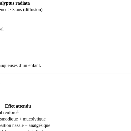
alyptus radiata
nce > 3 ans (diffusion)
al
 muqueuses d’un enfant.
e
Effet attendu
al renforcé
asmodique + mucolytique
stion nasale + analgésique