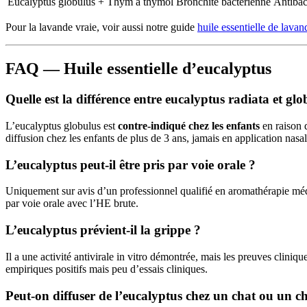
Eucalyptus globulus + Thym à thymol
Bronchite bactérienne
Antibac
Pour la lavande vraie, voir aussi notre guide
huile essentielle de lavan
FAQ — Huile essentielle d’eucalyptus
Quelle est la différence entre eucalyptus radiata et glo
L’eucalyptus globulus est
contre-indiqué chez les enfants
en raison d
diffusion chez les enfants de plus de 3 ans, jamais en application nasal
L’eucalyptus peut-il être pris par voie orale ?
Uniquement sur avis d’un professionnel qualifié en aromathérapie méd
par voie orale avec l’HE brute.
L’eucalyptus prévient-il la grippe ?
Il a une activité antivirale in vitro démontrée, mais les preuves cliniq
empiriques positifs mais peu d’essais cliniques.
Peut-on diffuser de l’eucalyptus chez un chat ou un c