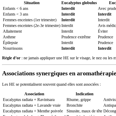
Situation
Eucalyptus globulus
Euc
Enfants < 6 ans
Interdit
Avec prude
Enfants < 3 ans
Interdit
Interdit
Femmes enceintes (1er trimestre)
Interdit
Interdit
Femmes enceintes (2e-3e trimestre)
Interdit
Avis médic
Allaitement
Interdit
Éviter
Asthme
Prudence extrême
Prudence
Épilepsie
Interdit
Prudence
Nourrissons
Interdit
Interdit
Règle d’or
: ne jamais appliquer une HE sur le visage, le nez ou les
Associations synergiques en aromathérapi
Les HE se potentialisent souvent quand elles sont associées :
Association
Indication
Eucalyptus radiata + Ravintsara
Rhume, grippe
Antivir
Eucalyptus radiata + Lavande vraie
Bronchite
Antisp
Eucalyptus radiata + Menthe poivrée
Sinusite, maux de tête
Déconge