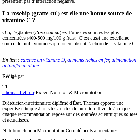
présentent pas d’interaction négative.
La rosehip (gratte-cul) est-elle une bonne source de
vitamine C ?
Oui, l’églantier (
Rosa canina
) est l’une des sources les plus
concentrées (400-500 mg/100 g frais). C’est aussi une excellente
source de bioflavonoïdes qui potentialisent l’action de la vitamine C.
En lien :
carence en vitamine D
,
aliments riches en fer
,
alimentation
anti-inflammatoire
.
Rédigé par
TL
Thomas Lebrun
·
Expert Nutrition & Micronutrition
Diététicien-nutritionniste diplômé d'État, Thomas apporte une
expertise clinique à tous les articles de nutrition. Il veille à ce que
chaque recommandation repose sur des données scientifiques solides
et actualisées.
Nutrition clinique
Micronutrition
Compléments alimentaires