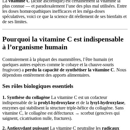
La
vitamine C
(acide ascorbique) est certainement la vitamine la
plus connue — et paradoxalement l’une des plus mal utilisées. Entre
les doses homœopathiques inefficaces et les méga-doses
spéculatives, voici ce que la science dit réellement de ses bienfaits et
de ses limites.
Pourquoi la vitamine C est indispensable
à l’organisme humain
Contrairement à la plupart des mammifères, l’être humain (et
quelques autres espèces comme le cobaye et la chauve-souris
frugivore) a
perdu la capacité de synthétiser la vitamine C
. Nous
dépendons entièrement des apports alimentaires.
Ses rôles biologiques essentiels
1. Synthèse du collagène
La vitamine C est un cofacteur
indispensable de la
prolyl-hydroxylase
et de la
lysyl-hydroxylase
,
enzymes qui stabilisent la structure triple-hélice du collagène. Sans
vitamine C, le collagène est défectueux → scorbut (gencives qui
saignent, cicatrisation nulle, fractures).
2. Antioxydant puissant
La vitamine C neutralise les
radicaux