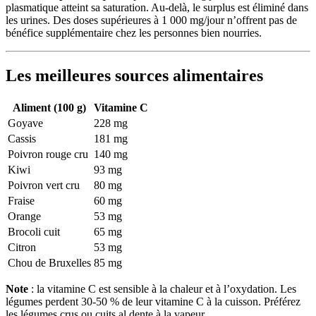
plasmatique atteint sa saturation. Au-delà, le surplus est éliminé dans
les urines. Des doses supérieures à 1 000 mg/jour n’offrent pas de
bénéfice supplémentaire chez les personnes bien nourries.
Les meilleures sources alimentaires
Aliment (100 g)
Vitamine C
Goyave
228 mg
Cassis
181 mg
Poivron rouge cru
140 mg
Kiwi
93 mg
Poivron vert cru
80 mg
Fraise
60 mg
Orange
53 mg
Brocoli cuit
65 mg
Citron
53 mg
Chou de Bruxelles
85 mg
Note
: la vitamine C est sensible à la chaleur et à l’oxydation. Les
légumes perdent 30-50 % de leur vitamine C à la cuisson. Préférez
les légumes crus ou cuits al dente à la vapeur.