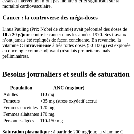
essais d’intervention n’ont pas montré d’effet significatif sur la
mortalité cardiovasculaire.
Cancer : la controverse des méga-doses
Linus Pauling (Prix Nobel de chimie) avait préconisé des doses de
10 à 20 g/jour
contre le cancer dans les années 1970. Ses travaux
n’ont jamais été répliqués de façon concluante. En revanche, la
vitamine C
intraveineuse
à très fortes doses (50-100 g) est explorée
en oncologie comme adjuvant (résultats prometteurs mais
préliminaires).
Besoins journaliers et seuils de saturation
Population
ANC (mg/jour)
Adultes
110 mg
Fumeurs
+35 mg (stress oxydatif accru)
Femmes enceintes
120 mg
Femmes allaitantes
170 mg
Personnes âgées
110-150 mg
Saturation plasmatique
: à partir de 200 mg/jour, la vitamine C