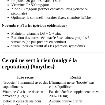
Propolis : 20 gouttes matin et soir
Vitamine C : 500 mg/jour
Zinc : 15 mg/jour (formes chélatées : bisglycinate ou
picolinate)
Optimiser le sommeil : horaires fixes, chambre fraîche
Novembre–Février (période épidémique)
Maintenir vitamine D3 + C + zinc
Rotation des cures : échinacée 3 semaines, propolis 3
semaines (ne pas prendre en continu)
Sureau noir en curatif dès les premiers symptômes
Ce qui ne sert à rien (malgré la
réputation) {#mythes}
Idée reçue
Réalité
”Booster” l’immunité avec des
L’immunité ne se “booste” pas —
superaliments
elle s’équilibre
Vitamine C à haute dose en
Pas de bénéfice supplémentaire vs
préventif (> 2g/j)
200–500 mg
Détox et cures de jus pour
Aucune preuve d’effet