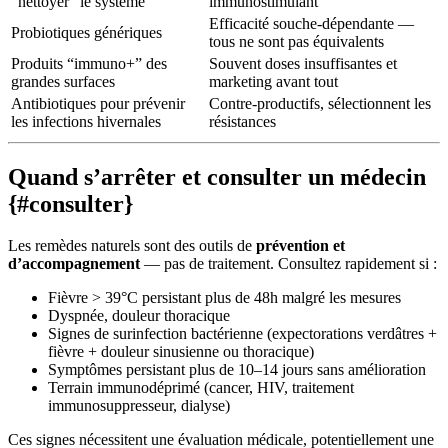
“nettoyer” le système
immunostimulant
Efficacité souche-dépendante —
Probiotiques génériques
tous ne sont pas équivalents
Produits “immuno+” des
Souvent doses insuffisantes et
grandes surfaces
marketing avant tout
Antibiotiques pour prévenir
Contre-productifs, sélectionnent les
les infections hivernales
résistances
Quand s’arrêter et consulter un médecin
{#consulter}
Les remèdes naturels sont des outils de
prévention et
d’accompagnement
— pas de traitement. Consultez rapidement si :
Fièvre > 39°C persistant plus de 48h malgré les mesures
Dyspnée, douleur thoracique
Signes de surinfection bactérienne (expectorations verdâtres +
fièvre + douleur sinusienne ou thoracique)
Symptômes persistant plus de 10–14 jours sans amélioration
Terrain immunodéprimé (cancer, HIV, traitement
immunosuppresseur, dialyse)
Ces signes nécessitent une évaluation médicale, potentiellement une