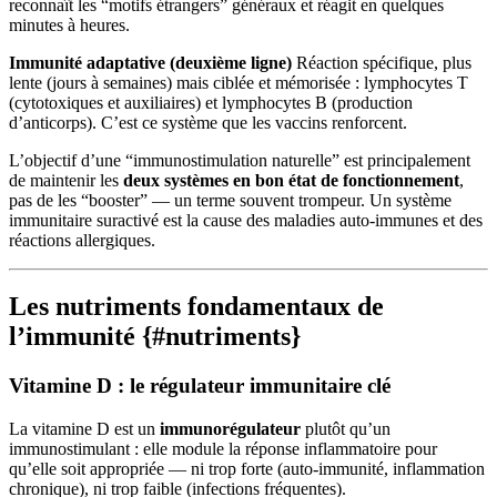
reconnaît les “motifs étrangers” généraux et réagit en quelques
minutes à heures.
Immunité adaptative (deuxième ligne)
Réaction spécifique, plus
lente (jours à semaines) mais ciblée et mémorisée : lymphocytes T
(cytotoxiques et auxiliaires) et lymphocytes B (production
d’anticorps). C’est ce système que les vaccins renforcent.
L’objectif d’une “immunostimulation naturelle” est principalement
de maintenir les
deux systèmes en bon état de fonctionnement
,
pas de les “booster” — un terme souvent trompeur. Un système
immunitaire suractivé est la cause des maladies auto-immunes et des
réactions allergiques.
Les nutriments fondamentaux de
l’immunité {#nutriments}
Vitamine D : le régulateur immunitaire clé
La vitamine D est un
immunorégulateur
plutôt qu’un
immunostimulant : elle module la réponse inflammatoire pour
qu’elle soit appropriée — ni trop forte (auto-immunité, inflammation
chronique), ni trop faible (infections fréquentes).