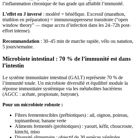
l’inflammation chronique de bas grade qui affaiblit l’immunité.
L’effet en J inversé
: modéré = bénéfique. Excessif (marathon,
triathlon en préparation) = immunosuppresseur transitoire (“open
window theory” — risque accru d’infection dans les 24–72h post-
effort intense).
Recommandation
: 30–45 min de marche rapide, vélo ou natation,
5 jours/semaine.
Microbiote intestinal : 70 % de l’immunité est dans
l’intestin
Le système immunitaire intestinal (GALT) représente 70 % de
l’immunité totale. Un microbiote diversifié et équilibré module la
réponse immunitaire systémique via les métabolites bactériens
(AGCC : acétate, propionate, butyrate).
Pour un microbiote robuste :
Fibres fermentescibles (prébiotiques) : ail, oignon, poireau,
topinambour, banane verte
Aliments fermentés (probiotiques) : yaourt, kéfir, choucroute,
kimchi, miso
Diversité alimentaire : objectif de 30 espèces végétales