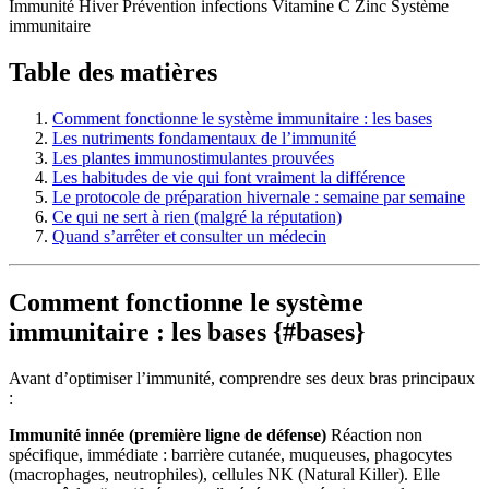
Immunité
Hiver
Prévention infections
Vitamine C
Zinc
Système
immunitaire
Table des matières
Comment fonctionne le système immunitaire : les bases
Les nutriments fondamentaux de l’immunité
Les plantes immunostimulantes prouvées
Les habitudes de vie qui font vraiment la différence
Le protocole de préparation hivernale : semaine par semaine
Ce qui ne sert à rien (malgré la réputation)
Quand s’arrêter et consulter un médecin
Comment fonctionne le système
immunitaire : les bases {#bases}
Avant d’optimiser l’immunité, comprendre ses deux bras principaux
:
Immunité innée (première ligne de défense)
Réaction non
spécifique, immédiate : barrière cutanée, muqueuses, phagocytes
(macrophages, neutrophiles), cellules NK (Natural Killer). Elle