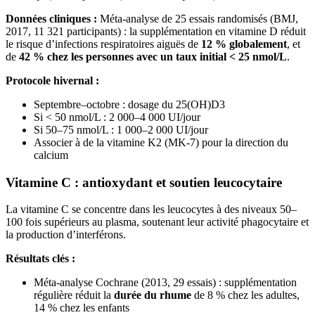
Données cliniques :
Méta-analyse de 25 essais randomisés (BMJ,
2017, 11 321 participants) : la supplémentation en vitamine D réduit
le risque d’infections respiratoires aiguës de
12 % globalement
, et
de
42 % chez les personnes avec un taux initial < 25 nmol/L
.
Protocole hivernal :
Septembre–octobre : dosage du 25(OH)D3
Si < 50 nmol/L : 2 000–4 000 UI/jour
Si 50–75 nmol/L : 1 000–2 000 UI/jour
Associer à de la vitamine K2 (MK-7) pour la direction du
calcium
Vitamine C : antioxydant et soutien leucocytaire
La vitamine C se concentre dans les leucocytes à des niveaux 50–
100 fois supérieurs au plasma, soutenant leur activité phagocytaire et
la production d’interférons.
Résultats clés :
Méta-analyse Cochrane (2013, 29 essais) : supplémentation
régulière réduit la
durée du rhume
de 8 % chez les adultes,
14 % chez les enfants