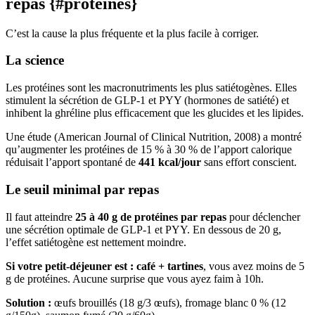
repas {#proteines}
C’est la cause la plus fréquente et la plus facile à corriger.
La science
Les protéines sont les macronutriments les plus satiétogènes. Elles
stimulent la sécrétion de GLP-1 et PYY (hormones de satiété) et
inhibent la ghréline plus efficacement que les glucides et les lipides.
Une étude (American Journal of Clinical Nutrition, 2008) a montré
qu’augmenter les protéines de 15 % à 30 % de l’apport calorique
réduisait l’apport spontané de
441 kcal/jour
sans effort conscient.
Le seuil minimal par repas
Il faut atteindre
25 à 40 g de protéines par repas
pour déclencher
une sécrétion optimale de GLP-1 et PYY. En dessous de 20 g,
l’effet satiétogène est nettement moindre.
Si votre petit-déjeuner est : café + tartines
, vous avez moins de 5
g de protéines. Aucune surprise que vous ayez faim à 10h.
Solution :
œufs brouillés (18 g/3 œufs), fromage blanc 0 % (12