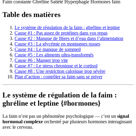
Faim constante
Ghréline
Satiété
Hyperphagie
Hormones faim
Table des matières
Le système de régulation de la faim : ghréline et leptine
Cause #1 : Pas assez de protéines dans vos repas
Cause #2 : Manque de fibres et d’eau dans l’alimentation
Cause #3 : La glycémie en montagnes russes
Cause #4 : Le manque de sommeil
Cause #5 : Les aliments ultra-transformés
Cause #6 : Manger trop vite
Cause #7 : Le stress chronique et le cortisol
Cause #8 : Une restriction calorique trop sévère
Plan d’action : contrôler sa faim sans se priver
Le système de régulation de la faim :
ghréline et leptine {#hormones}
La faim n’est pas un phénomène psychologique — c’est un
signal
hormonal complexe
orchestré par plusieurs hormones interagissant
avec le cerveau.