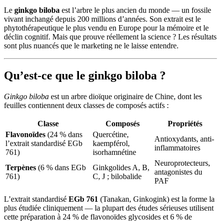
Le
ginkgo biloba
est l’arbre le plus ancien du monde — un fossile
vivant inchangé depuis 200 millions d’années. Son extrait est le
phytothérapeutique le plus vendu en Europe pour la mémoire et le
déclin cognitif. Mais que prouve réellement la science ? Les résultats
sont plus nuancés que le marketing ne le laisse entendre.
Qu’est-ce que le ginkgo biloba ?
Ginkgo biloba
est un arbre dioïque originaire de Chine, dont les
feuilles contiennent deux classes de composés actifs :
Classe
Composés
Propriétés
Flavonoïdes
(24 % dans
Quercétine,
Antioxydants, anti-
l’extrait standardisé EGb
kaempférol,
inflammatoires
761)
isorhamnétine
Neuroprotecteurs,
Terpènes
(6 % dans EGb
Ginkgolides A, B,
antagonistes du
761)
C, J ; bilobalide
PAF
L’extrait standardisé
EGb 761
(Tanakan, Ginkogink) est la forme la
plus étudiée cliniquement — la plupart des études sérieuses utilisent
cette préparation à 24 % de flavonoïdes glycosides et 6 % de