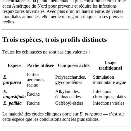
L’
échinacée
est la plante médicinale la plus consommée en Europe
et en Amérique du Nord pour prévenir et réduire les infections
respiratoires hivernales. Avec plus d’un milliard d’euros de ventes
mondiales annuelles, elle mérite un regard critique sur ses preuves
réelles.
Trois espèces, trois profils distincts
Toutes les échinacées ne sont pas équivalentes :
Usage
Espèce
Partie utilisée
Composés actifs
traditionnel
Parties
E.
Polysaccharides,
Stimulation
aériennes,
purpurea
glycoprotéines
immunitaire aiguë
racine
E.
Alkylamides,
Infections
Racine
angustifolia
échinacosides
chroniques, plaies
E. pallida
Racine
Cafféoyl-ésters
Infections virales
La majorité des études cliniques porte sur
E. purpurea
— c’est sur
cette espèce que les conclusions sont les plus solides.