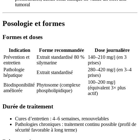
tumoral
Posologie et formes
Formes et doses
Indication
Forme recommandée
Dose journalière
Prévention et
Extrait standardisé 80 %
140–210 mg/j (en 3
entretien
silymarine
prises)
Pathologie
280–420 mg/j (en 3–4
Extrait standardisé
hépatique
prises)
100–200 mg/j
Biodisponibilité
Phytosome (complexe
(équivalent 3× plus
améliorée
phospholipidique)
actif)
Durée de traitement
Cures d’entretien : 4–6 semaines, renouvelables
Pathologies chroniques : traitement continu possible (profil de
sécurité favorable à long terme)