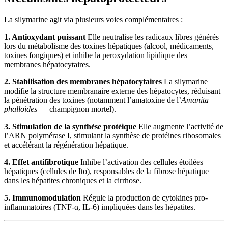
La silymarine agit via plusieurs voies complémentaires :
1. Antioxydant puissant
Elle neutralise les radicaux libres générés
lors du métabolisme des toxines hépatiques (alcool, médicaments,
toxines fongiques) et inhibe la peroxydation lipidique des
membranes hépatocytaires.
2. Stabilisation des membranes hépatocytaires
La silymarine
modifie la structure membranaire externe des hépatocytes, réduisant
la pénétration des toxines (notamment l’amatoxine de l’
Amanita
phalloides
— champignon mortel).
3. Stimulation de la synthèse protéique
Elle augmente l’activité de
l’ARN polymérase I, stimulant la synthèse de protéines ribosomales
et accélérant la régénération hépatique.
4. Effet antifibrotique
Inhibe l’activation des cellules étoilées
hépatiques (cellules de Ito), responsables de la fibrose hépatique
dans les hépatites chroniques et la cirrhose.
5. Immunomodulation
Régule la production de cytokines pro-
inflammatoires (TNF-α, IL-6) impliquées dans les hépatites.