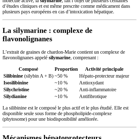
molécule active, la
silymarine
, fait l’objet de plusieurs centaines
d’études cliniques et est même prescrite comme médicament dans
plusieurs pays européens en cas d’intoxication hépatique.
La silymarine : complexe de
flavonolignanes
L’extrait de graines de chardon-Marie contient un complexe de
flavonolignanes appelé
silymarine
, comprenant :
Composé
Proportion
Activité principale
Silibinine
(silybin A + B)
~50 %
Hépato-protecteur majeur
Isosilibinine
~10 %
Antioxydant
Silychristine
~20 %
Anti-inflammatoire
Silydianine
~10 %
Antifibrotique
La silibinine est le composé le plus actif et le plus étudié. Elle est
disponible seule sous forme de phospholipide-complexe
(phytosome) pour une biodisponibilité améliorée.
Mécanismes hépatoprotecteurs