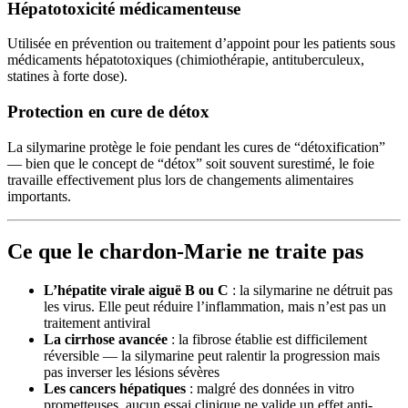
Hépatotoxicité médicamenteuse
Utilisée en prévention ou traitement d’appoint pour les patients sous
médicaments hépatotoxiques (chimiothérapie, antituberculeux,
statines à forte dose).
Protection en cure de détox
La silymarine protège le foie pendant les cures de “détoxification”
— bien que le concept de “détox” soit souvent surestimé, le foie
travaille effectivement plus lors de changements alimentaires
importants.
Ce que le chardon-Marie ne traite pas
L’hépatite virale aiguë B ou C
: la silymarine ne détruit pas
les virus. Elle peut réduire l’inflammation, mais n’est pas un
traitement antiviral
La cirrhose avancée
: la fibrose établie est difficilement
réversible — la silymarine peut ralentir la progression mais
pas inverser les lésions sévères
Les cancers hépatiques
: malgré des données in vitro
prometteuses, aucun essai clinique ne valide un effet anti-