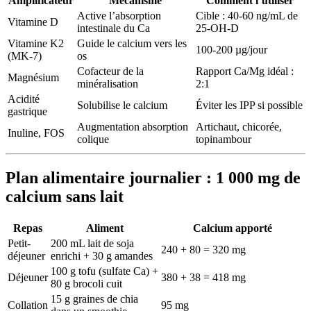
Amplificateur
Mécanisme
Comment l’utiliser
Active l’absorption
Cible : 40-60 ng/mL de
Vitamine D
intestinale du Ca
25-OH-D
Vitamine K2
Guide le calcium vers les
100-200 µg/jour
(MK-7)
os
Cofacteur de la
Rapport Ca/Mg idéal :
Magnésium
minéralisation
2:1
Acidité
Solubilise le calcium
Éviter les IPP si possible
gastrique
Augmentation absorption
Artichaut, chicorée,
Inuline, FOS
colique
topinambour
Plan alimentaire journalier : 1 000 mg de
calcium sans lait
Repas
Aliment
Calcium apporté
Petit-
200 mL lait de soja
240 + 80 = 320 mg
déjeuner
enrichi + 30 g amandes
100 g tofu (sulfate Ca) +
Déjeuner
380 + 38 = 418 mg
80 g brocoli cuit
15 g graines de chia
Collation
95 mg