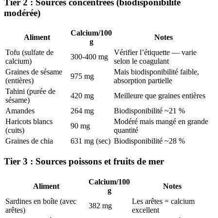
Tier 2 : Sources concentrées (biodisponibilité
modérée)
Calcium/100
Aliment
Notes
g
Tofu (sulfate de
Vérifier l’étiquette — varie
300-400 mg
calcium)
selon le coagulant
Graines de sésame
Mais biodisponibilité faible,
975 mg
(entières)
absorption partielle
Tahini (purée de
420 mg
Meilleure que graines entières
sésame)
Amandes
264 mg
Biodisponibilité ~21 %
Haricots blancs
Modéré mais mangé en grande
90 mg
(cuits)
quantité
Graines de chia
631 mg (sec)
Biodisponibilité ~28 %
Tier 3 : Sources poissons et fruits de mer
Calcium/100
Aliment
Notes
g
Sardines en boîte (avec
Les arêtes = calcium
382 mg
arêtes)
excellent