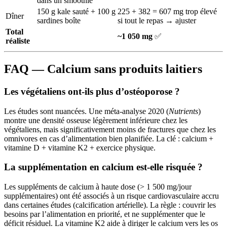
dans un smoothie
150 g kale sauté + 100 g
225 + 382 = 607 mg trop élevé
Dîner
sardines boîte
si tout le repas → ajuster
Total
~1 050 mg
✅
réaliste
FAQ — Calcium sans produits laitiers
Les végétaliens ont-ils plus d’ostéoporose ?
Les études sont nuancées. Une méta-analyse 2020 (
Nutrients
)
montre une densité osseuse légèrement inférieure chez les
végétaliens, mais significativement moins de fractures que chez les
omnivores en cas d’alimentation bien planifiée. La clé : calcium +
vitamine D + vitamine K2 + exercice physique.
La supplémentation en calcium est-elle risquée ?
Les suppléments de calcium à haute dose (> 1 500 mg/jour
supplémentaires) ont été associés à un risque cardiovasculaire accru
dans certaines études (calcification artérielle). La règle : couvrir les
besoins par l’alimentation en priorité, et ne supplémenter que le
déficit résiduel. La vitamine K2 aide à diriger le calcium vers les os