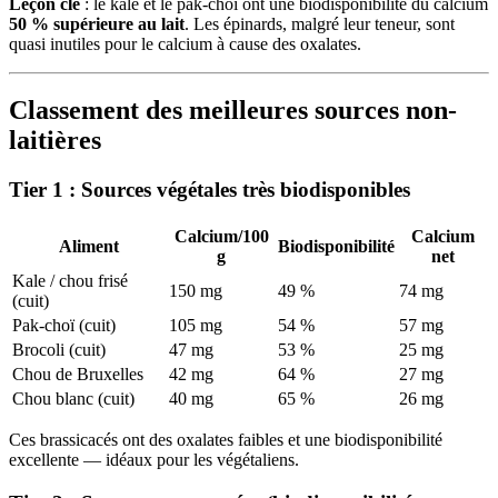
Leçon clé
: le kale et le pak-choï ont une biodisponibilité du calcium
50 % supérieure au lait
. Les épinards, malgré leur teneur, sont
quasi inutiles pour le calcium à cause des oxalates.
Classement des meilleures sources non-
laitières
Tier 1 : Sources végétales très biodisponibles
Calcium/100
Calcium
Aliment
Biodisponibilité
g
net
Kale / chou frisé
150 mg
49 %
74 mg
(cuit)
Pak-choï (cuit)
105 mg
54 %
57 mg
Brocoli (cuit)
47 mg
53 %
25 mg
Chou de Bruxelles
42 mg
64 %
27 mg
Chou blanc (cuit)
40 mg
65 %
26 mg
Ces brassicacés ont des oxalates faibles et une biodisponibilité
excellente — idéaux pour les végétaliens.