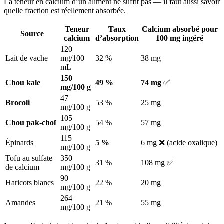
La teneur en calcium d’un aliment ne suffit pas — il faut aussi savoir
quelle fraction est réellement absorbée.
Teneur
Taux
Calcium absorbé pour
Source
calcium
d’absorption
100 mg ingéré
120
Lait de vache
mg/100
32 %
38 mg
mL
150
Chou kale
49 %
74 mg
✅
mg/100 g
47
Brocoli
53 %
25 mg
mg/100 g
105
Chou pak-choï
54 %
57 mg
mg/100 g
115
Épinards
5 %
6 mg ❌ (acide oxalique)
mg/100 g
Tofu au sulfate
350
31 %
108 mg ✅
de calcium
mg/100 g
90
Haricots blancs
22 %
20 mg
mg/100 g
264
Amandes
21 %
55 mg
mg/100 g