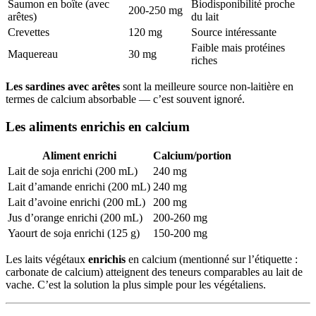
Saumon en boîte (avec
Biodisponibilité proche
200-250 mg
arêtes)
du lait
Crevettes
120 mg
Source intéressante
Faible mais protéines
Maquereau
30 mg
riches
Les sardines avec arêtes
sont la meilleure source non-laitière en
termes de calcium absorbable — c’est souvent ignoré.
Les aliments enrichis en calcium
Aliment enrichi
Calcium/portion
Lait de soja enrichi (200 mL)
240 mg
Lait d’amande enrichi (200 mL)
240 mg
Lait d’avoine enrichi (200 mL)
200 mg
Jus d’orange enrichi (200 mL)
200-260 mg
Yaourt de soja enrichi (125 g)
150-200 mg
Les laits végétaux
enrichis
en calcium (mentionné sur l’étiquette :
carbonate de calcium) atteignent des teneurs comparables au lait de
vache. C’est la solution la plus simple pour les végétaliens.